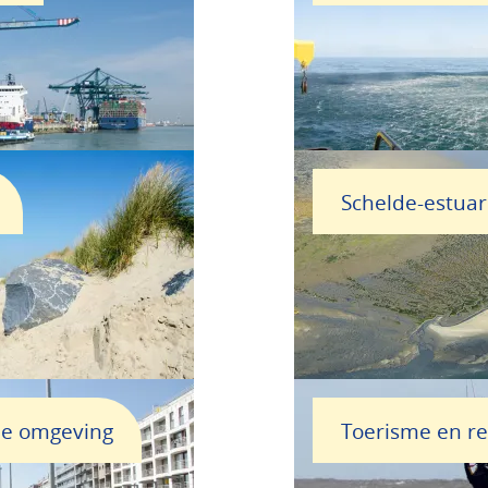
Schelde-estua
he omgeving
Toerisme en re