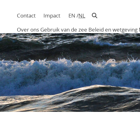
Contact
Impact
EN
NL
Navigatie
in
Over ons
Gebruik van de zee
Beleid en wetgeving
hoofding
Main
navigation