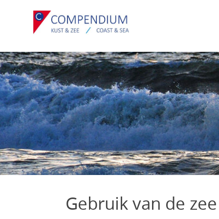
Overslaan
en
naar
de
inhoud
gaan
Gebruik van de zee