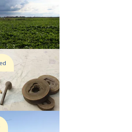
oed
k