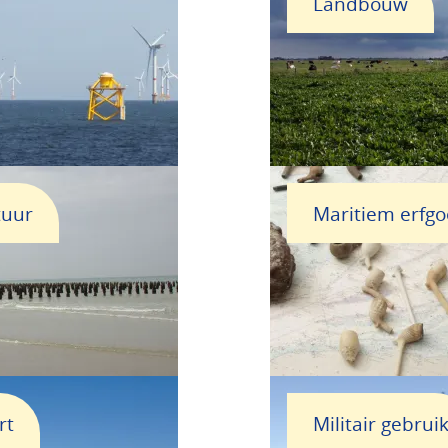
Landbouw
tuur
Maritiem erfg
rt
Militair gebrui